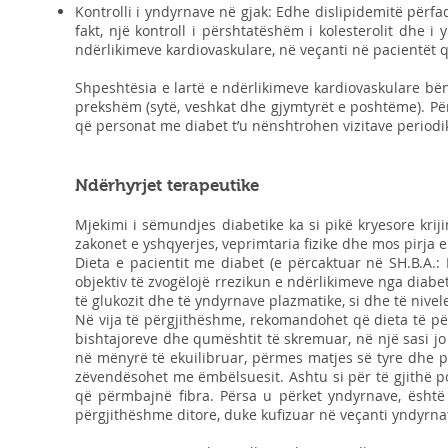
Kontrolli i yndyrnave në gjak: Edhe dislipidemitë përfa
fakt, një kontroll i përshtatëshëm i kolesterolit dhe 
ndërlikimeve kardiovaskulare, në veçanti në pacientët 
Shpeshtësia e lartë e ndërlikimeve kardiovaskulare bë
prekshëm (sytë, veshkat dhe gjymtyrët e poshtëme). P
që personat me diabet t’u nënshtrohen vizitave periodike
Ndërhyrjet terapeutike
Mjekimi i sëmundjes diabetike ka si pikë kryesore krij
zakonet e yshqyerjes, veprimtaria fizike dhe mos pirja 
Dieta e pacientit me diabet (e përcaktuar në SH.B.A.:
objektiv të zvogëlojë rrezikun e ndërlikimeve nga diab
të glukozit dhe të yndyrnave plazmatike, si dhe të nive
Në vija të përgjithëshme, rekomandohet që dieta të për
bishtajoreve dhe qumështit të skremuar, në një sasi j
në mënyrë të ekuilibruar, përmes matjes së tyre dhe p
zëvendësohet me ëmbëlsuesit. Ashtu si për të gjithë 
që përmbajnë fibra. Përsa u përket yndyrnave, është
përgjithëshme ditore, duke kufizuar në veçanti yndyrna