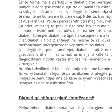
Është forma më e përhapur e diabetit dhe përfaqës
panjohur edhe pse është e sigurtë që pankreasi është n
ta shfrytëzojnë atë më pas. Në përgjithësi, sëmundja s
të shumtë që lidhen me lindjen e saj. Ndër ta: trashëgi
caktuara etnike. Përsa i përket rrethit trashëgimor, rre
(prindër, vëllezër) të prekur nga vetë kjo sëmundje
sëmundje është pothuaj 100%, duke na bërë të supoz
diabeti. Edhe për diabetin e tipit 2 ekzistojnë forma të
cilat diabeti i tipit 2 shfaqet në moshë të re, duke 
mekanizmave ndërqelizorë të veprimit të insulinës.
Në përgjithësi, për shumë vjet, diabeti i tipit 2 nu
gradualisht dhe fillimisht, nuk arrin një shkallë të 
diagnostikimi ndodh rastësisht ose në momentin e nj
kirurgjikale.
Rreziku i zhvillimit të kësaj sëmundje rritet me kalim
fizike: ky konstatim lejon të parashikohen strategjitë
lindjes së sëmundjes dhe që kanë si synim kryesor resp
ushqyerjes dhe të ushtrimit fizik.
Diabeti që shfaqet gjatë shtatëzanisë
Përkufizohet si diabet i shtatëzanisë çdo lloj gjendje në