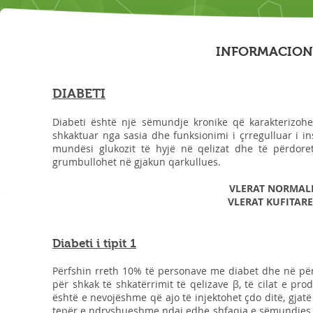
INFORMACION 
DIABETI
Diabeti është një sëmundje kronike që karakterizohet 
shkaktuar nga sasia dhe funksionimi i çrregulluar i i
mundësi glukozit të hyjë në qelizat dhe të përdore
grumbullohet në gjakun qarkullues.
VLERAT NORMALE 
VLERAT KUFITARE 
Diabeti i tipit 1
Përfshin rreth 10% të personave me diabet dhe në përgj
për shkak të shkatërrimit të qelizave β, të cilat e p
është e nevojëshme që ajo të injektohet çdo ditë, gjatë 
tepër e ndryshueshme ndaj edhe shfaqja e sëmundjes m