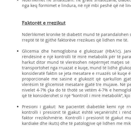
nga keq formimet e lindura, në një mbi peshë që në lind
Faktorët e rrezikut
Ndërlikimet kronike të diabetit mund të parandalohen o
rreptë të të gjithë faktorëve rrezikues që lidhen me të.
Glicemia dhe hemoglobina e glukozuar (HbA1c). Jan
rëndësinë e një kontrolli të mirë metabolik për të par
harkut ditor mund të vlerësohen nëpërmjet matjes së 
transportohet nga rruazat e kuqe, mund të lidhë gluko
konsideratë faktin se jeta mesatare e rruazës së kuqe ë
proporcionale me sasinë e glukozit që qarkullon gja
vlerësim të glicemisë mesatare gjatë tre mujave. Në p
nivelet 4-7% çka do të thotë se vetëm 4-7% e hemoglo
që të konsiderohet si një “kontroll i mirë metabolik”, k
Presioni i gjakut: Në pacientët diabetikë kemi një r
kontrolli i presionit të gjakut është veçanërisht i rë
faktor rrezikshmërie. Kontrolli i presionit të gjakut 
kardiake dhe ikuts) dhe të patologjive që lidhen me mik