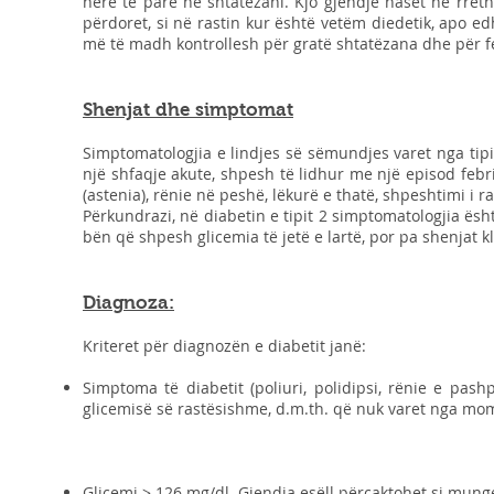
herë të parë në shtatëzani. Kjo gjendje haset në rreth 4
përdoret, si në rastin kur është vetëm diedetik, apo edh
më të madh kontrollesh për gratë shtatëzana dhe për f
Shenjat dhe simptomat
Simptomatologjia e lindjes së sëmundjes varet nga tipi i
një shfaqje akute, shpesh të lidhur me një episod febril,
(astenia), rënie në peshë, lëkurë e thatë, shpeshtimi i ra
Përkundrazi, në diabetin e tipit 2 simptomatologjia ësh
bën që shpesh glicemia të jetë e lartë, por pa shenjat klin
Diagnoza:
Kriteret për diagnozën e diabetit janë:
Simptoma të diabetit (poliuri, polidipsi, rënie e pa
glicemisë së rastësishme, d.m.th. që nuk varet nga mome
Glicemi ≥ 126 mg/dl. Gjendja esëll përcaktohet si munge