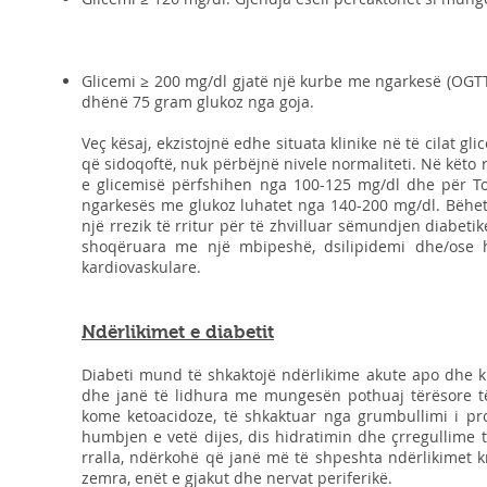
Glicemi ≥ 200 mg/dl gjatë një kurbe me ngarkesë (OGTT
dhënë 75 gram glukoz nga goja.
Veç kësaj, ekzistojnë edhe situata klinike në të cilat gl
që sidoqoftë, nuk përbëjnë nivele normaliteti. Në këto ra
e glicemisë përfshihen nga 100-125 mg/dl dhe për Tol
ngarkesës me glukoz luhatet nga 140-200 mg/dl. Bëhet f
një rrezik të rritur për të zhvilluar sëmundjen diabet
shoqëruara me një mbipeshë, dsilipidemi dhe/ose 
kardiovaskulare.
Ndërlikimet e diabetit
Diabeti mund të shkaktojë ndërlikime akute apo dhe kr
dhe janë të lidhura me mungesën pothuaj tërësore të 
kome ketoacidoze, të shkaktuar nga grumbullimi i pro
humbjen e vetë dijes, dis hidratimin dhe çrregullime t
rralla, ndërkohë që janë më të shpeshta ndërlikimet 
zemra, enët e gjakut dhe nervat periferikë.