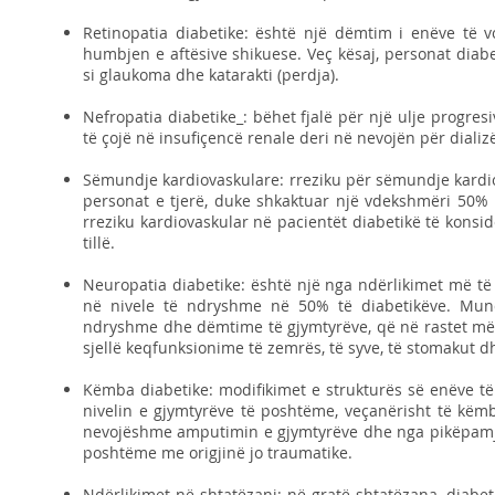
Retinopatia diabetike: është një dëmtim i enëve të v
humbjen e aftësive shikuese. Veç kësaj, personat dia
si glaukoma dhe katarakti (perdja).
Nefropatia diabetike_: bëhet fjalë për një ulje progresiv
të çojë në insufiçencë renale deri në nevojën për diali
Sëmundje kardiovaskulare: rreziku për sëmundje kardio
personat e tjerë, duke shkaktuar një vdekshmëri 50% m
rreziku kardiovaskular në pacientët diabetikë të konsid
tillë.
Neuropatia diabetike: është një nga ndërlikimet më të
në nivele të ndryshme në 50% të diabetikëve. Mun
ndryshme dhe dëmtime të gjymtyrëve, që në rastet më
sjellë keqfunksionime të zemrës, të syve, të stomakut 
Këmba diabetike: modifikimet e strukturës së enëve t
nivelin e gjymtyrëve të poshtëme, veçanërisht të këm
nevojëshme amputimin e gjymtyrëve dhe nga pikëpamja 
poshtëme me origjinë jo traumatike.
Ndërlikimet në shtatëzani: në gratë shtatëzana, diabe