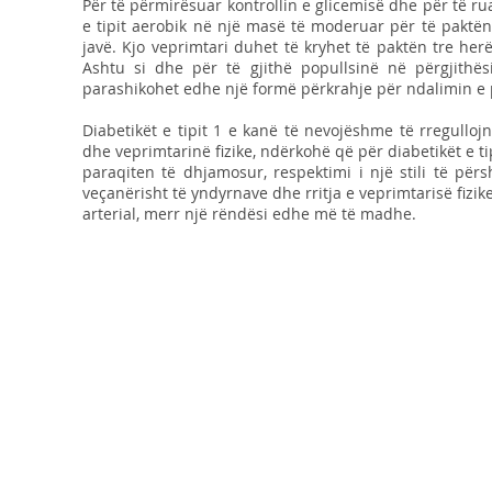
Për të përmirësuar kontrollin e glicemisë dhe për të r
e tipit aerobik në një masë të moderuar për të paktë
javë. Kjo veprimtari duhet të kryhet të paktën tre h
Ashtu si dhe për të gjithë popullsinë në përgjithë
parashikohet edhe një formë përkrahje për ndalimin e pi
Diabetikët e tipit 1 e kanë të nevojëshme të rregull
dhe veprimtarinë fizike, ndërkohë që për diabetikët e tip
paraqiten të dhjamosur, respektimi i një stili të për
veçanërisht të yndyrnave dhe rritja e veprimtarisë fizik
arterial, merr një rëndësi edhe më të madhe.