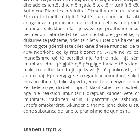
dhe adoleshentët dhe më ngadalë tek të rriturit (në këto 
Autimone Diabetes in Adults – Diabeti Autoimun i Vonuar 
Shkaku i diabetit të tipit 1 është i panjohur, por karak
antigenëve të pranishëm në nivelin e qelizave që prodho
imunitar shkakton ndaj qelizave që prodhojnë insul
përmendim ata diedetikë) ose me faktorë gjenetikë, q
dukurive të jashtëme, ndër të cilët viruset dhe bakterie
monozigotë (identikë) të cilët kanë dhënë mundësi që të t
40% ndërkohë që ky rrezik zbret në 5-10% në vëllezë
mundëshme që të përcillet një “prirje ndaj një së
imunitare dhe që gjatë një përgjigje banale të sistem
reaksion edhe kundrejt qelizave β të pankreasit, n
antitrupa). Kjo përgjigje e çrregulluar imunitare, shk
mos prodhohet, duke shpërthyer në këtë mënyrë sëmun
Për këtë arsye, diabeti i tipit 1 klasifikohet në rrad
nga një reaksion imunitar i drejtuar kundër vetë 
imunitare, rradhiten virusi i parotitit (të ashtuqua
Encefalomiokarditit. Sikundër e thamë, janë duke u stu
edhe substanca që janë të pranishme në qumësht.
Diabeti i tipit 2