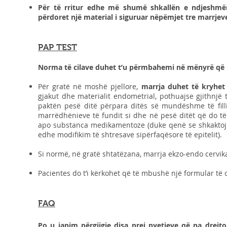
Për të rritur edhe më shumë shkallën e ndjeshmëri
përdoret një material i siguruar nëpëmjet tre marrjev
PAP TEST
Norma të cilave duhet t’u përmbahemi në mënyrë që re
Për gratë në moshë pjellore,
marrja duhet të kryhet 
gjakut dhe materialit endometrial, pothuajse gjithnjë
paktën pesë ditë përpara ditës së mundëshme të fillim
marrëdhënieve të fundit si dhe në pesë ditët që do t
apo substanca medikamentoze (duke qenë se shkaktoj
edhe modifikim të shtresave sipërfaqësore të epitelit).
Si normë, në gratë shtatëzana, marrja ekzo-endo cervik
Pacientes do t’i kërkohet që të mbushë një formular të 
FAQ
Po u japim përgjigje disa prej pyetjeve që na drejt