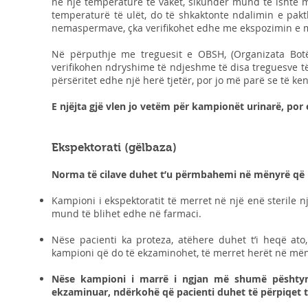
në një temperaturë të vakët, sikundër mund të ishte 
temperaturë të ulët, do të shkaktonte ndalimin e pak
nemaspermave, çka verifikohet edhe me ekspozimin e ma
Në përputhje me treguesit e OBSH, (Organizata Botë
verifikohen ndryshime të ndjeshme të disa treguesve t
përsëritet edhe një herë tjetër, por jo më parë se të ke
E njëjta gjë vlen jo vetëm për kampionët urinarë, por 
Ekspektorati (gëlbaza)
Norma të cilave duhet t’u përmbahemi në mënyrë që re
Kampioni i ekspektoratit të merret në një enë sterile n
mund të blihet edhe në farmaci.
Nëse pacienti ka proteza, atëhere duhet t’i heqë at
kampioni që do të ekzaminohet, të merret herët në mëng
Nëse kampioni i marrë i ngjan më shumë pështymë
ekzaminuar, ndërkohë që pacienti duhet të përpiqet t