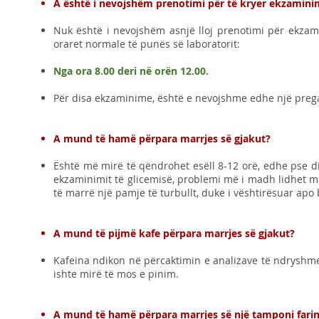
A është i nevojshëm prenotimi për të kryer ekzamini
Nuk është i nevojshëm asnjë lloj prenotimi për ekzam
oraret normale të punës së laboratorit:
Nga ora 8.00 deri në orën 12.00.
Për disa ekzaminime, është e nevojshme edhe një preg
A mund të hamë përpara marrjes së gjakut?
Është më mirë të qëndrohet esëll 8-12 orë, edhe pse d
ekzaminimit të glicemisë, problemi më i madh lidhet me 
të marrë një pamje të turbullt, duke i vështirësuar apo
A mund të pijmë kafe përpara marrjes së gjakut?
Kafeina ndikon në përcaktimin e analizave të ndryshme,
ishte mirë të mos e pinim.
A mund të hamë përpara marrjes së një tamponi farin