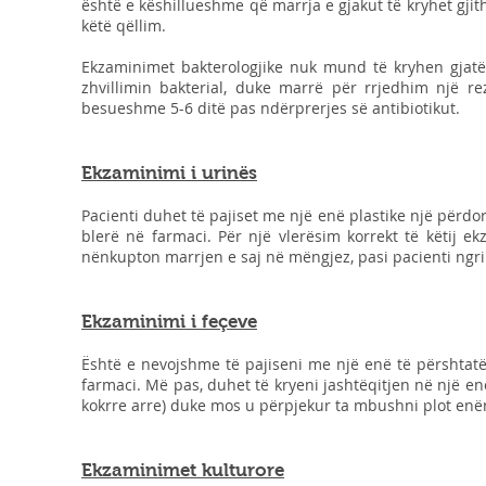
është e këshillueshme që marrja e gjakut të kryhet gji
këtë qëllim.
Ekzaminimet bakterologjike nuk mund të kryhen gjatë 
zhvillimin bakterial, duke marrë për rrjedhim një 
besueshme 5-6 ditë pas ndërprerjes së antibiotikut.
Ekzaminimi i urinës
Pacienti duhet të pajiset me një enë plastike një përd
blerë në farmaci. Për një vlerësim korrekt të këtij e
nënkupton marrjen e saj në mëngjez, pasi pacienti ngri
Ekzaminimi i feçeve
Është e nevojshme të pajiseni me një enë të përshtatë
farmaci. Më pas, duhet të kryeni jashtëqitjen në një enë
kokrre arre) duke mos u përpjekur ta mbushni plot enë
Ekzaminimet kulturore