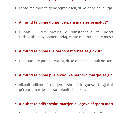
Është më mirë të qëndrojmë esëll, duke qenë se lëvizja
A mund të pijmë duhan përpara marrjes së gjakut?
Duhani i rrit nivelet e substancave të ndryshm
karboksihemoglobinën; ndaj, është më mirë që të mos 
A mund të pijmë ujë përpara marrjes së gjakut?
Ujë mund të pini qetësisht, duke qenë se ai nuk ndikon 
A mund të pijmë pije alkoolike përpara marrjes së gj
Alkooli ndikon në matjen e shumë treguesve të gjakut
përpara marrjes së kampionit të gjakut.
A duhet ta ndërpresim marrjen e ilaçeve përpara marr