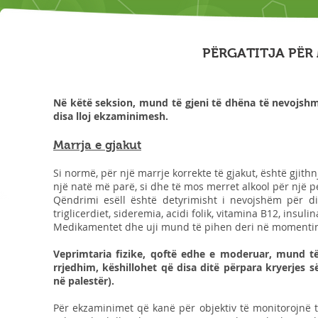
P
ËRGATITJA PËR
Në këtë seksion, mund të gjeni të dhëna të nevojsh
disa lloj ekzaminimesh.
Marrja e gjakut
Si normë, për një marrje korrekte të gjakut, është gjithn
një natë më parë, si dhe të mos merret alkool për një pe
Qëndrimi esëll është detyrimisht i nevojshëm për dis
triglicerdiet, sideremia, acidi folik, vitamina B12, insulin
Medikamentet dhe uji mund të pihen deri në momentin 
Veprimtaria fizike, qoftë edhe e moderuar, mund të
rrjedhim, këshillohet që disa ditë përpara kryerjes
në palestër).
Për ekzaminimet që kanë për objektiv të monitorojnë