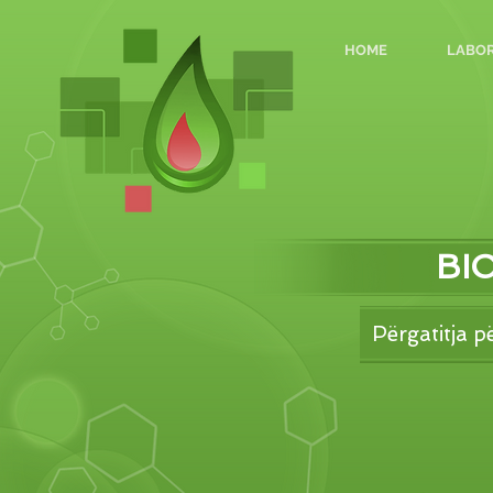
HOME
LABOR
BI
Përgatitja 