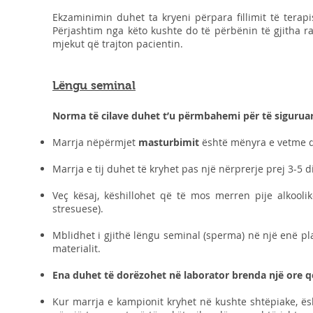
Ekzaminimin duhet ta kryeni përpara fillimit të terap
Përjashtim nga këto kushte do të përbënin të gjitha ra
mjekut që trajton pacientin.
Lëngu seminal
Norma të cilave duhet t’u përmbahemi për të siguruar
Marrja nëpërmjet
masturbimit
është mënyra e vetme që
Marrja e tij duhet të kryhet pas një nërprerje prej 3-5 d
Veç kësaj, këshillohet që të mos merren pije alkool
stresuese).
Mblidhet i gjithë lëngu seminal (sperma) në një enë pl
materialit.
Ena duhet të dorëzohet në laborator brenda një ore q
Kur marrja e kampionit kryhet në kushte shtëpiake, ës