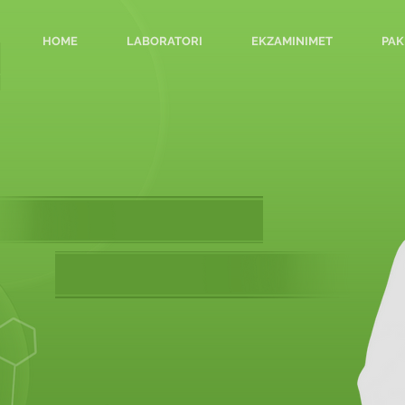
HOME
LABORATORI
EKZAMINIMET
PAK