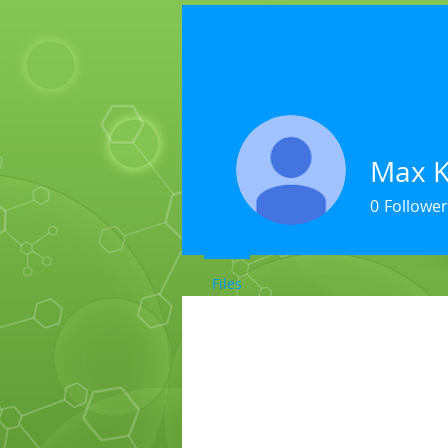
Max K
0
Follower
Files