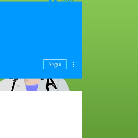
Accedi
ETAT NË OFERTË
RRETH BIOS
Altre azioni
Segui