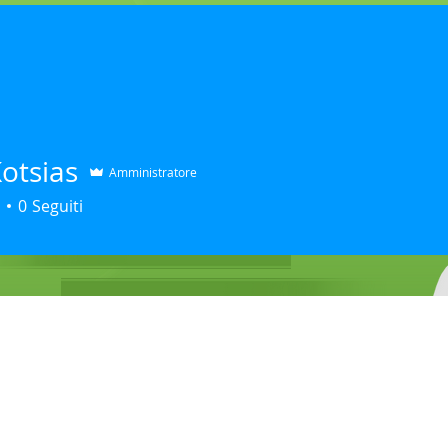
HOME
LABORATORI
EKZAMINIMET
PAK
otsias
Amministratore
0
Seguiti