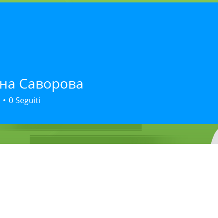
HOME
LABORATORI
EKZAMINIMET
PAK
на Саворова
0
Seguiti