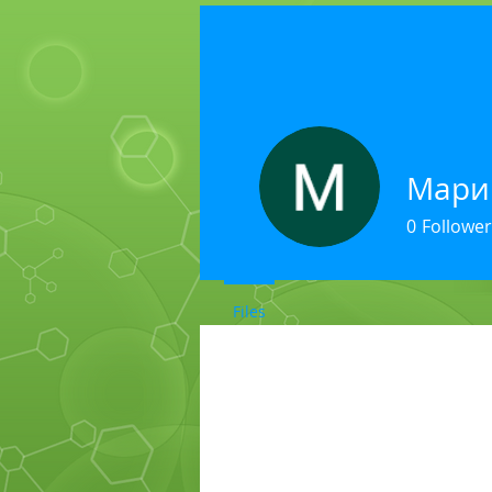
Мари
0
Follower
Files