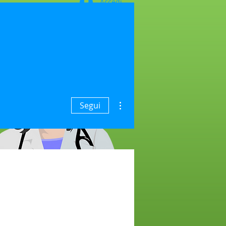
Accedi
ETAT NË OFERTË
RRETH BIOS
Altre azioni
Segui